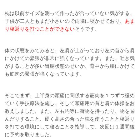
枕は以前サイズを測って作ったが合っていない気がする、
子供が二人ともまだ小さいので両隣に寝かせており、
あま
り寝返りを打つことができない
そうです。
体の状態をみてみると、左肩が上がっており左の首から肩
にかけての緊張が非常に強くなっています。また、吐き気
がすることが多い胃腸状態のせいか、背中から腰にかけて
も筋肉の緊張が強くなっています。
そこでまず、上半身の頭痛に関係する筋肉を１つずつ緩め
ていく手技療法を施し、そして頭痛用の首と肩の体操をお
教えしました。また、左右均等に荷物を持ったり、物を噛
んだりすること、硬く高さの合った枕を使うことと寝返り
を打てる環境にして寝ることを指導して、次回は１週間後
に予約を取りました。