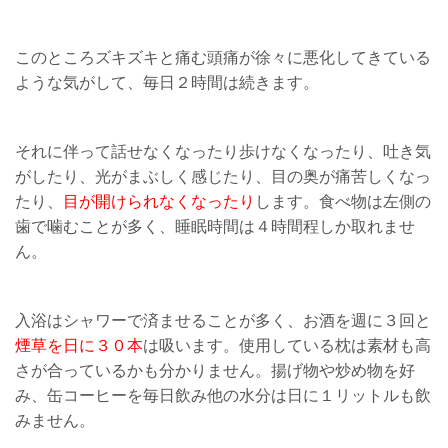
このところズキズキと痛む頭痛が徐々に悪化してきている
ような気がして、毎日２時間は続きます。
それに伴って話せなくなったり歩けなくなったり、吐き気
がしたり、光がまぶしく感じたり、目の奥が痛苦しくなっ
たり、
目が開けられなくなったり
します。食べ物は左側の
歯で噛むことが多く、睡眠時間は４時間程しか取れませ
ん。
入浴はシャワーで済ませることが多く、お酒を週に３回と
煙草を日に３０本
は吸います。使用している枕は素材も高
さが合っているかも分かりません。揚げ物や炒め物を好
み、缶コーヒーを毎日飲み他の水分は日に１リットルも飲
みません。