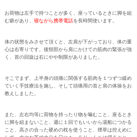
お荷物は左手で持つことが多く、座っているときに脚を組
む癖があり、
寝ながら携帯電話
を長時間使います。
体の状態をみさせて頂くと、左肩が下がっており、体の重
心は右寄りです。後頸部から肩にかけての筋肉の緊張が強
く、首の回旋は右にやや制限がありました。
そこでまず、上半身の頭痛に関係する筋肉を１つずつ緩め
ていく手技療法を施し、そして頭痛用の首と肩の体操をお
教えしました。
また、左右均等に荷物を持ったり物を噛むこと、座るとき
に脚を組まないこと、週に１回でもいいから湯船につかる
こと、高さの合った硬めの枕を使うこと、煙草は控えめに