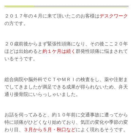
２０１７年の４月に来て頂いたこのお客様は
デスクワーク
の方です。
２０歳前後からまず緊張性頭痛になり、その後ここ２０年
ほどは出始めると
約１ケ月は続く
群発性頭痛に悩まされて
いるそうです。
総合病院や脳外科でＣＴやＭＲＩの検査をし、薬や注射ま
でしてきましたが満足できる成果が得られないため、弁天
通り接骨院にいらっしゃいました。
お話を伺ってみると、約１０年前に交通事故に遭ってから
特に頭痛がひどくなり始めており、気圧の変化や季節の変
わり目、
３月から５月・秋口など
によく現れるそうです。